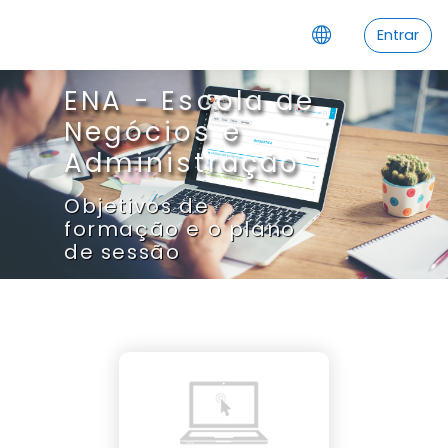
Ir para o conteúdo principal
Entrar
ENA - Escola de
Negócios e
Administração
Objetivos de
formação e o plano
de sessão